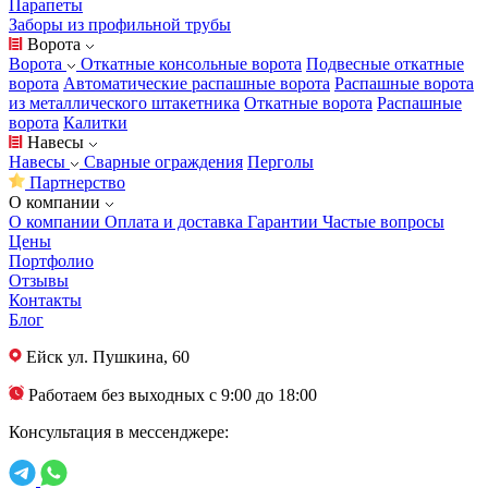
Парапеты
Заборы из профильной трубы
Ворота
Ворота
Откатные консольные ворота
Подвесные откатные
ворота
Автоматические распашные ворота
Распашные ворота
из металлического штакетника
Откатные ворота
Распашные
ворота
Калитки
Навесы
Навесы
Сварные ограждения
Перголы
Партнерство
О компании
О компании
Оплата и доставка
Гарантии
Частые вопросы
Цены
Портфолио
Отзывы
Контакты
Блог
Ейск
ул. Пушкина, 60
Работаем без выходных с 9:00 до 18:00
Консультация в мессенджере: