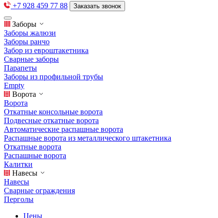
+7 928 459 77 88
Заказать звонок
Заборы
Заборы жалюзи
Заборы ранчо
Забор из евроштакетника
Сварные заборы
Парапеты
Заборы из профильной трубы
Empty
Ворота
Ворота
Откатные консольные ворота
Подвесные откатные ворота
Автоматические распашные ворота
Распашные ворота из металлического штакетника
Откатные ворота
Распашные ворота
Калитки
Навесы
Навесы
Сварные ограждения
Перголы
Цены