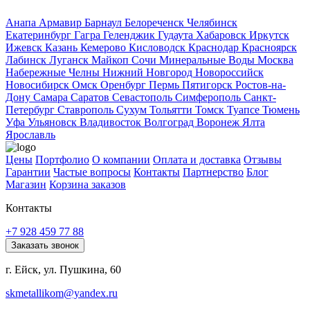
Анапа
Армавир
Барнаул
Белореченск
Челябинск
Екатеринбург
Гагра
Геленджик
Гудаута
Хабаровск
Иркутск
Ижевск
Казань
Кемерово
Кисловодск
Краснодар
Красноярск
Лабинск
Луганск
Майкоп
Сочи
Минеральные Воды
Москва
Набережные Челны
Нижний Новгород
Новороссийск
Новосибирск
Омск
Оренбург
Пермь
Пятигорск
Ростов-на-
Дону
Самара
Саратов
Севастополь
Симферополь
Санкт-
Петербург
Ставрополь
Сухум
Тольятти
Томск
Туапсе
Тюмень
Уфа
Ульяновск
Владивосток
Волгоград
Воронеж
Ялта
Ярославль
Цены
Портфолио
О компании
Оплата и доставка
Отзывы
Гарантии
Частые вопросы
Контакты
Партнерство
Блог
Магазин
Корзина заказов
Контакты
+7 928 459 77 88
Заказать звонок
г. Ейск, ул. Пушкина, 60
skmetallikom@yandex.ru