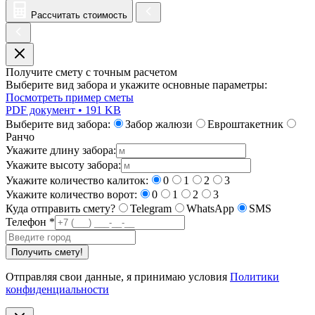
Рассчитать стоимость
Получите смету с точным расчетом
Выберите вид забора и укажите основные параметры:
Посмотреть пример сметы
PDF документ • 191 KB
Выберите вид забора:
Забор жалюзи
Евроштакетник
Ранчо
Укажите длину забора:
Укажите высоту забора:
Укажите количество калиток:
0
1
2
3
Укажите количество ворот:
0
1
2
3
Куда отправить смету?
Telegram
WhatsApp
SMS
Телефон
*
Получить смету!
Отправляя свои данные, я принимаю условия
Политики
конфиденциальности