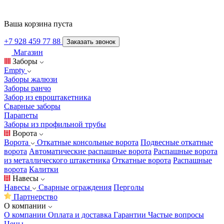
Ваша корзина пуста
+7 928 459 77 88
Заказать звонок
Магазин
Заборы
Empty
Заборы жалюзи
Заборы ранчо
Забор из евроштакетника
Сварные заборы
Парапеты
Заборы из профильной трубы
Ворота
Ворота
Откатные консольные ворота
Подвесные откатные
ворота
Автоматические распашные ворота
Распашные ворота
из металлического штакетника
Откатные ворота
Распашные
ворота
Калитки
Навесы
Навесы
Сварные ограждения
Перголы
Партнерство
О компании
О компании
Оплата и доставка
Гарантии
Частые вопросы
Цены