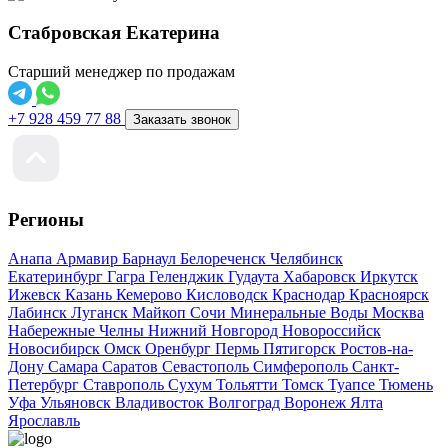
Стабровская Екатерина
Старший менеджер по продажам
+7 928 459 77 88
Заказать звонок
Регионы
Анапа
Армавир
Барнаул
Белореченск
Челябинск
Екатеринбург
Гагра
Геленджик
Гудаута
Хабаровск
Иркутск
Ижевск
Казань
Кемерово
Кисловодск
Краснодар
Красноярск
Лабинск
Луганск
Майкоп
Сочи
Минеральные Воды
Москва
Набережные Челны
Нижний Новгород
Новороссийск
Новосибирск
Омск
Оренбург
Пермь
Пятигорск
Ростов-на-
Дону
Самара
Саратов
Севастополь
Симферополь
Санкт-
Петербург
Ставрополь
Сухум
Тольятти
Томск
Туапсе
Тюмень
Уфа
Ульяновск
Владивосток
Волгоград
Воронеж
Ялта
Ярославль