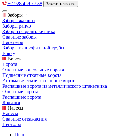
+7 928 459 77 88
Заказать звонок
Заборы
Заборы жалюзи
Заборы ранчо
Забор из евроштакетника
Сварные заборы
Парапеты
Заборы из профильной трубы
Empty
Ворота
Ворота
Откатные консольные ворота
Подвесные откатные ворота
Автоматические распашные ворота
Распашные ворота из металлического штакетника
Откатные ворота
Распашные ворота
Калитки
Навесы
Навесы
Сварные ограждения
Перголы
Цены