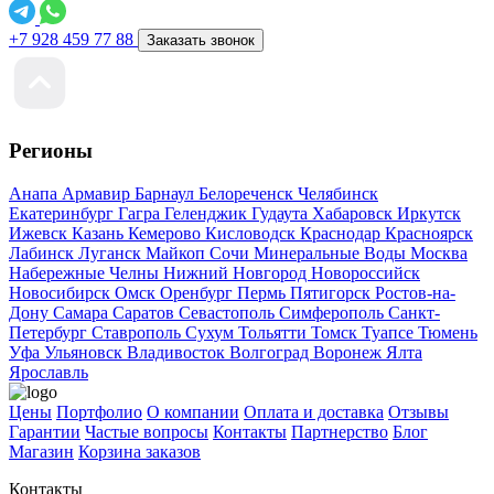
+7 928 459 77 88
Заказать звонок
Регионы
Анапа
Армавир
Барнаул
Белореченск
Челябинск
Екатеринбург
Гагра
Геленджик
Гудаута
Хабаровск
Иркутск
Ижевск
Казань
Кемерово
Кисловодск
Краснодар
Красноярск
Лабинск
Луганск
Майкоп
Сочи
Минеральные Воды
Москва
Набережные Челны
Нижний Новгород
Новороссийск
Новосибирск
Омск
Оренбург
Пермь
Пятигорск
Ростов-на-
Дону
Самара
Саратов
Севастополь
Симферополь
Санкт-
Петербург
Ставрополь
Сухум
Тольятти
Томск
Туапсе
Тюмень
Уфа
Ульяновск
Владивосток
Волгоград
Воронеж
Ялта
Ярославль
Цены
Портфолио
О компании
Оплата и доставка
Отзывы
Гарантии
Частые вопросы
Контакты
Партнерство
Блог
Магазин
Корзина заказов
Контакты