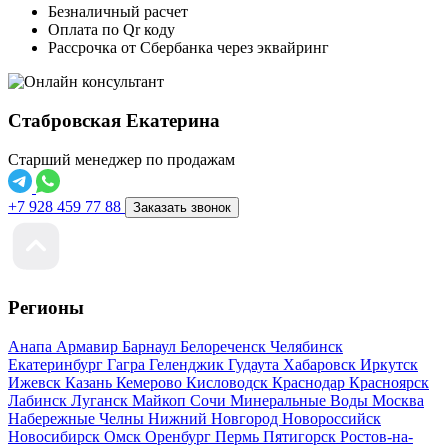
Безналичный расчет
Оплата по Qr коду
Рассрочка от Сбербанка через эквайринг
Стабровская Екатерина
Старший менеджер по продажам
+7 928 459 77 88
Заказать звонок
Регионы
Анапа
Армавир
Барнаул
Белореченск
Челябинск
Екатеринбург
Гагра
Геленджик
Гудаута
Хабаровск
Иркутск
Ижевск
Казань
Кемерово
Кисловодск
Краснодар
Красноярск
Лабинск
Луганск
Майкоп
Сочи
Минеральные Воды
Москва
Набережные Челны
Нижний Новгород
Новороссийск
Новосибирск
Омск
Оренбург
Пермь
Пятигорск
Ростов-на-