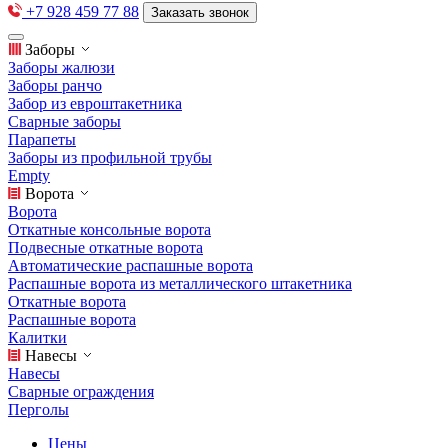
+7 928 459 77 88
Заказать звонок
Заборы
Заборы жалюзи
Заборы ранчо
Забор из евроштакетника
Сварные заборы
Парапеты
Заборы из профильной трубы
Empty
Ворота
Ворота
Откатные консольные ворота
Подвесные откатные ворота
Автоматические распашные ворота
Распашные ворота из металлического штакетника
Откатные ворота
Распашные ворота
Калитки
Навесы
Навесы
Сварные ограждения
Перголы
Цены