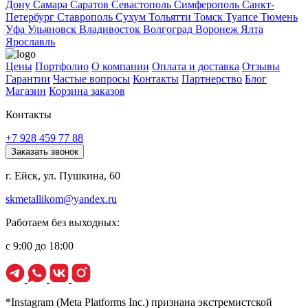
Дону
Самара
Саратов
Севастополь
Симферополь
Санкт-
Петербург
Ставрополь
Сухум
Тольятти
Томск
Туапсе
Тюмень
Уфа
Ульяновск
Владивосток
Волгоград
Воронеж
Ялта
Ярославль
Цены
Портфолио
О компании
Оплата и доставка
Отзывы
Гарантии
Частые вопросы
Контакты
Партнерство
Блог
Магазин
Корзина заказов
Контакты
+7 928 459 77 88
Заказать звонок
г. Ейск, ул. Пушкина, 60
skmetallikom@yandex.ru
Работаем без выходных:
с 9:00 до 18:00
*Instagram (Meta Platforms Inc.) признана экстремистской