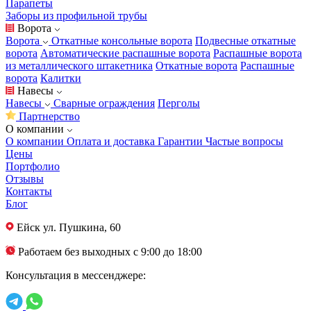
Парапеты
Заборы из профильной трубы
Ворота
Ворота
Откатные консольные ворота
Подвесные откатные
ворота
Автоматические распашные ворота
Распашные ворота
из металлического штакетника
Откатные ворота
Распашные
ворота
Калитки
Навесы
Навесы
Сварные ограждения
Перголы
Партнерство
О компании
О компании
Оплата и доставка
Гарантии
Частые вопросы
Цены
Портфолио
Отзывы
Контакты
Блог
Ейск
ул. Пушкина, 60
Работаем без выходных с 9:00 до 18:00
Консультация в мессенджере: