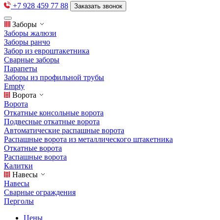
+7 928 459 77 88
Заказать звонок
Заборы
Заборы жалюзи
Заборы ранчо
Забор из евроштакетника
Сварные заборы
Парапеты
Заборы из профильной трубы
Empty
Ворота
Ворота
Откатные консольные ворота
Подвесные откатные ворота
Автоматические распашные ворота
Распашные ворота из металлического штакетника
Откатные ворота
Распашные ворота
Калитки
Навесы
Навесы
Сварные ограждения
Перголы
Цены