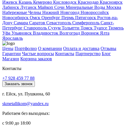
Ижевск
Казань
Кемерово
Кисловодск
Краснодар
Красноярск
Лабинск
Луганск
Майкоп
Сочи
Минеральные Воды
Москва
Набережные Челны
Нижний Новгород
Новороссийск
Новосибирск
Омск
Оренбург
Пермь
Пятигорск
Ростов-на-
Дону
Самара
Саратов
Севастополь
Симферополь
Санкт-
Петербург
Ставрополь
Сухум
Тольятти
Томск
Туапсе
Тюмень
Уфа
Ульяновск
Владивосток
Волгоград
Воронеж
Ялта
Ярославль
Цены
Портфолио
О компании
Оплата и доставка
Отзывы
Гарантии
Частые вопросы
Контакты
Партнерство
Блог
Магазин
Корзина заказов
Контакты
+7 928 459 77 88
Заказать звонок
г. Ейск, ул. Пушкина, 60
skmetallikom@yandex.ru
Работаем без выходных:
с 9:00 до 18:00