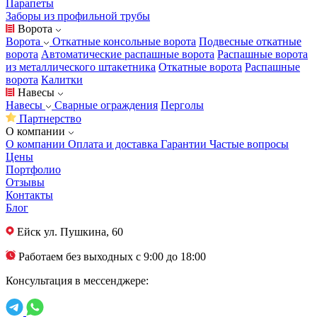
Парапеты
Заборы из профильной трубы
Ворота
Ворота
Откатные консольные ворота
Подвесные откатные
ворота
Автоматические распашные ворота
Распашные ворота
из металлического штакетника
Откатные ворота
Распашные
ворота
Калитки
Навесы
Навесы
Сварные ограждения
Перголы
Партнерство
О компании
О компании
Оплата и доставка
Гарантии
Частые вопросы
Цены
Портфолио
Отзывы
Контакты
Блог
Ейск
ул. Пушкина, 60
Работаем без выходных с 9:00 до 18:00
Консультация в мессенджере: