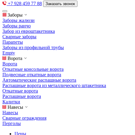
+7 928 459 77 88
Заказать звонок
Заборы
Заборы жалюзи
Заборы ранчо
Забор из евроштакетника
Сварные заборы
Парапеты
Заборы из профильной трубы
Empty
Ворота
Ворота
Откатные консольные ворота
Подвесные откатные ворота
Автоматические распашные ворота
Распашные ворота из металлического штакетника
Откатные ворота
Распашные ворота
Калитки
Навесы
Навесы
Сварные ограждения
Перголы
Цены