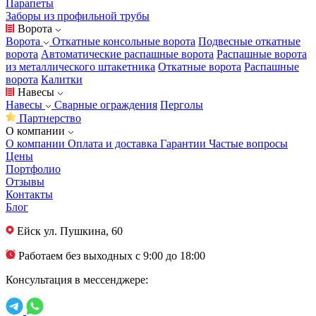
Парапеты
Заборы из профильной трубы
Ворота
Ворота
Откатные консольные ворота
Подвесные откатные
ворота
Автоматические распашные ворота
Распашные ворота
из металлического штакетника
Откатные ворота
Распашные
ворота
Калитки
Навесы
Навесы
Сварные ограждения
Перголы
Партнерство
О компании
О компании
Оплата и доставка
Гарантии
Частые вопросы
Цены
Портфолио
Отзывы
Контакты
Блог
Ейск
ул. Пушкина, 60
Работаем без выходных с 9:00 до 18:00
Консультация в мессенджере: