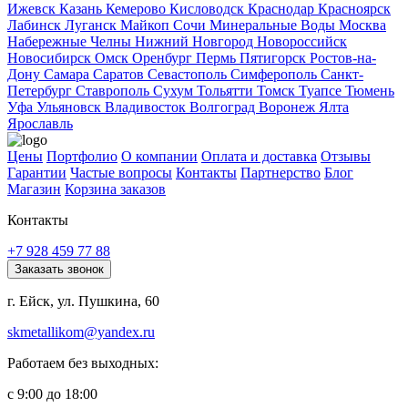
Ижевск
Казань
Кемерово
Кисловодск
Краснодар
Красноярск
Лабинск
Луганск
Майкоп
Сочи
Минеральные Воды
Москва
Набережные Челны
Нижний Новгород
Новороссийск
Новосибирск
Омск
Оренбург
Пермь
Пятигорск
Ростов-на-
Дону
Самара
Саратов
Севастополь
Симферополь
Санкт-
Петербург
Ставрополь
Сухум
Тольятти
Томск
Туапсе
Тюмень
Уфа
Ульяновск
Владивосток
Волгоград
Воронеж
Ялта
Ярославль
Цены
Портфолио
О компании
Оплата и доставка
Отзывы
Гарантии
Частые вопросы
Контакты
Партнерство
Блог
Магазин
Корзина заказов
Контакты
+7 928 459 77 88
Заказать звонок
г. Ейск, ул. Пушкина, 60
skmetallikom@yandex.ru
Работаем без выходных:
с 9:00 до 18:00