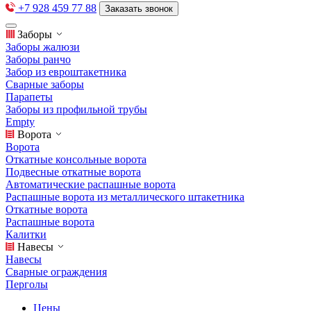
+7 928 459 77 88
Заказать звонок
Заборы
Заборы жалюзи
Заборы ранчо
Забор из евроштакетника
Сварные заборы
Парапеты
Заборы из профильной трубы
Empty
Ворота
Ворота
Откатные консольные ворота
Подвесные откатные ворота
Автоматические распашные ворота
Распашные ворота из металлического штакетника
Откатные ворота
Распашные ворота
Калитки
Навесы
Навесы
Сварные ограждения
Перголы
Цены