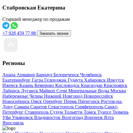
Стабровская Екатерина
Старший менеджер по продажам
+7 928 459 77 88
Заказать звонок
Регионы
Анапа
Армавир
Барнаул
Белореченск
Челябинск
Екатеринбург
Гагра
Геленджик
Гудаута
Хабаровск
Иркутск
Ижевск
Казань
Кемерово
Кисловодск
Краснодар
Красноярск
Лабинск
Луганск
Майкоп
Сочи
Минеральные Воды
Москва
Набережные Челны
Нижний Новгород
Новороссийск
Новосибирск
Омск
Оренбург
Пермь
Пятигорск
Ростов-на-
Дону
Самара
Саратов
Севастополь
Симферополь
Санкт-
Петербург
Ставрополь
Сухум
Тольятти
Томск
Туапсе
Тюмень
Уфа
Ульяновск
Владивосток
Волгоград
Воронеж
Ялта
Ярославль