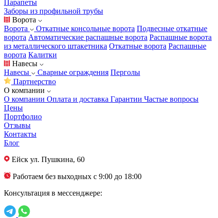
Парапеты
Заборы из профильной трубы
Ворота
Ворота
Откатные консольные ворота
Подвесные откатные
ворота
Автоматические распашные ворота
Распашные ворота
из металлического штакетника
Откатные ворота
Распашные
ворота
Калитки
Навесы
Навесы
Сварные ограждения
Перголы
Партнерство
О компании
О компании
Оплата и доставка
Гарантии
Частые вопросы
Цены
Портфолио
Отзывы
Контакты
Блог
Ейск
ул. Пушкина, 60
Работаем без выходных с 9:00 до 18:00
Консультация в мессенджере: