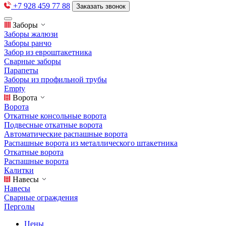
+7 928 459 77 88
Заказать звонок
Заборы
Заборы жалюзи
Заборы ранчо
Забор из евроштакетника
Сварные заборы
Парапеты
Заборы из профильной трубы
Empty
Ворота
Ворота
Откатные консольные ворота
Подвесные откатные ворота
Автоматические распашные ворота
Распашные ворота из металлического штакетника
Откатные ворота
Распашные ворота
Калитки
Навесы
Навесы
Сварные ограждения
Перголы
Цены