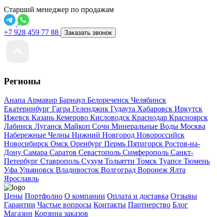
Старший менеджер по продажам
+7 928 459 77 88
Заказать звонок
Регионы
Анапа
Армавир
Барнаул
Белореченск
Челябинск
Екатеринбург
Гагра
Геленджик
Гудаута
Хабаровск
Иркутск
Ижевск
Казань
Кемерово
Кисловодск
Краснодар
Красноярск
Лабинск
Луганск
Майкоп
Сочи
Минеральные Воды
Москва
Набережные Челны
Нижний Новгород
Новороссийск
Новосибирск
Омск
Оренбург
Пермь
Пятигорск
Ростов-на-
Дону
Самара
Саратов
Севастополь
Симферополь
Санкт-
Петербург
Ставрополь
Сухум
Тольятти
Томск
Туапсе
Тюмень
Уфа
Ульяновск
Владивосток
Волгоград
Воронеж
Ялта
Ярославль
Цены
Портфолио
О компании
Оплата и доставка
Отзывы
Гарантии
Частые вопросы
Контакты
Партнерство
Блог
Магазин
Корзина заказов