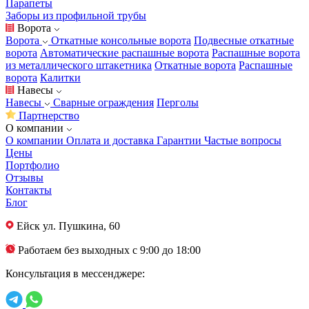
Парапеты
Заборы из профильной трубы
Ворота
Ворота
Откатные консольные ворота
Подвесные откатные
ворота
Автоматические распашные ворота
Распашные ворота
из металлического штакетника
Откатные ворота
Распашные
ворота
Калитки
Навесы
Навесы
Сварные ограждения
Перголы
Партнерство
О компании
О компании
Оплата и доставка
Гарантии
Частые вопросы
Цены
Портфолио
Отзывы
Контакты
Блог
Ейск
ул. Пушкина, 60
Работаем без выходных с 9:00 до 18:00
Консультация в мессенджере: