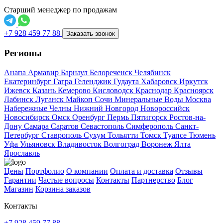
Старший менеджер по продажам
+7 928 459 77 88
Заказать звонок
Регионы
Анапа
Армавир
Барнаул
Белореченск
Челябинск
Екатеринбург
Гагра
Геленджик
Гудаута
Хабаровск
Иркутск
Ижевск
Казань
Кемерово
Кисловодск
Краснодар
Красноярск
Лабинск
Луганск
Майкоп
Сочи
Минеральные Воды
Москва
Набережные Челны
Нижний Новгород
Новороссийск
Новосибирск
Омск
Оренбург
Пермь
Пятигорск
Ростов-на-
Дону
Самара
Саратов
Севастополь
Симферополь
Санкт-
Петербург
Ставрополь
Сухум
Тольятти
Томск
Туапсе
Тюмень
Уфа
Ульяновск
Владивосток
Волгоград
Воронеж
Ялта
Ярославль
Цены
Портфолио
О компании
Оплата и доставка
Отзывы
Гарантии
Частые вопросы
Контакты
Партнерство
Блог
Магазин
Корзина заказов
Контакты
+7 928 459 77 88