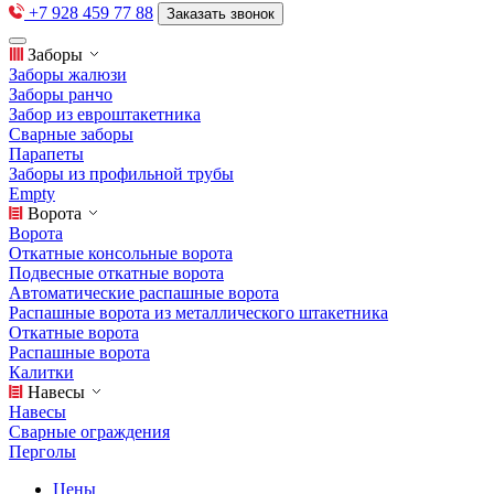
+7 928 459 77 88
Заказать звонок
Заборы
Заборы жалюзи
Заборы ранчо
Забор из евроштакетника
Сварные заборы
Парапеты
Заборы из профильной трубы
Empty
Ворота
Ворота
Откатные консольные ворота
Подвесные откатные ворота
Автоматические распашные ворота
Распашные ворота из металлического штакетника
Откатные ворота
Распашные ворота
Калитки
Навесы
Навесы
Сварные ограждения
Перголы
Цены