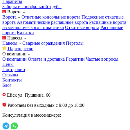
Парапеты
Заборы из профильной трубы
Ворота
Ворота
Откатные консольные ворота
Подвесные откатные
ворота
Автоматические распашные ворота
Распашные ворота
из металлического штакетника
Откатные ворота
Распашные
ворота
Калитки
Навесы
Навесы
Сварные ограждения
Перголы
Партнерство
О компании
О компании
Оплата и доставка
Гарантии
Частые вопросы
Цены
Портфолио
Отзывы
Контакты
Блог
Ейск
ул. Пушкина, 60
Работаем без выходных с 9:00 до 18:00
Консультация в мессенджере: