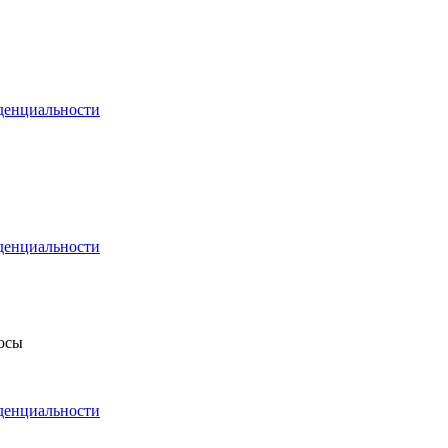
денциальности
денциальности
росы
денциальности