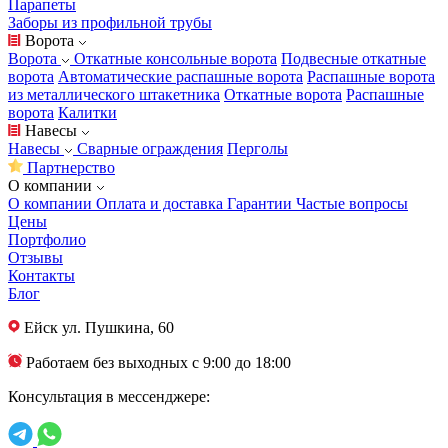
Парапеты
Заборы из профильной трубы
Ворота
Ворота
Откатные консольные ворота
Подвесные откатные
ворота
Автоматические распашные ворота
Распашные ворота
из металлического штакетника
Откатные ворота
Распашные
ворота
Калитки
Навесы
Навесы
Сварные ограждения
Перголы
Партнерство
О компании
О компании
Оплата и доставка
Гарантии
Частые вопросы
Цены
Портфолио
Отзывы
Контакты
Блог
Ейск
ул. Пушкина, 60
Работаем без выходных с 9:00 до 18:00
Консультация в мессенджере: