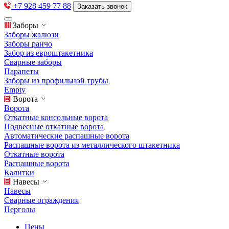
+7 928 459 77 88
Заказать звонок
Заборы
Заборы жалюзи
Заборы ранчо
Забор из евроштакетника
Сварные заборы
Парапеты
Заборы из профильной трубы
Empty
Ворота
Ворота
Откатные консольные ворота
Подвесные откатные ворота
Автоматические распашные ворота
Распашные ворота из металлического штакетника
Откатные ворота
Распашные ворота
Калитки
Навесы
Навесы
Сварные ограждения
Перголы
Цены