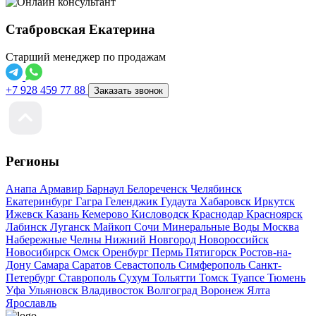
Стабровская Екатерина
Старший менеджер по продажам
+7 928 459 77 88
Заказать звонок
Регионы
Анапа
Армавир
Барнаул
Белореченск
Челябинск
Екатеринбург
Гагра
Геленджик
Гудаута
Хабаровск
Иркутск
Ижевск
Казань
Кемерово
Кисловодск
Краснодар
Красноярск
Лабинск
Луганск
Майкоп
Сочи
Минеральные Воды
Москва
Набережные Челны
Нижний Новгород
Новороссийск
Новосибирск
Омск
Оренбург
Пермь
Пятигорск
Ростов-на-
Дону
Самара
Саратов
Севастополь
Симферополь
Санкт-
Петербург
Ставрополь
Сухум
Тольятти
Томск
Туапсе
Тюмень
Уфа
Ульяновск
Владивосток
Волгоград
Воронеж
Ялта
Ярославль