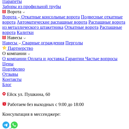
Парапеты
Заборы из профильной трубы
Ворота
Ворота
Откатные консольные ворота
Подвесные откатные
ворота
Автоматические распашные ворота
Распашные ворота
из металлического штакетника
Откатные ворота
Распашные
ворота
Калитки
Навесы
Навесы
Сварные ограждения
Перголы
Партнерство
О компании
О компании
Оплата и доставка
Гарантии
Частые вопросы
Цены
Портфолио
Отзывы
Контакты
Блог
Ейск
ул. Пушкина, 60
Работаем без выходных с 9:00 до 18:00
Консультация в мессенджере: