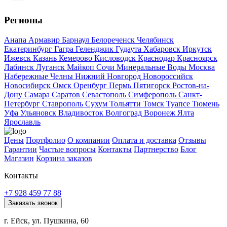
Регионы
Анапа
Армавир
Барнаул
Белореченск
Челябинск
Екатеринбург
Гагра
Геленджик
Гудаута
Хабаровск
Иркутск
Ижевск
Казань
Кемерово
Кисловодск
Краснодар
Красноярск
Лабинск
Луганск
Майкоп
Сочи
Минеральные Воды
Москва
Набережные Челны
Нижний Новгород
Новороссийск
Новосибирск
Омск
Оренбург
Пермь
Пятигорск
Ростов-на-
Дону
Самара
Саратов
Севастополь
Симферополь
Санкт-
Петербург
Ставрополь
Сухум
Тольятти
Томск
Туапсе
Тюмень
Уфа
Ульяновск
Владивосток
Волгоград
Воронеж
Ялта
Ярославль
Цены
Портфолио
О компании
Оплата и доставка
Отзывы
Гарантии
Частые вопросы
Контакты
Партнерство
Блог
Магазин
Корзина заказов
Контакты
+7 928 459 77 88
Заказать звонок
г. Ейск, ул. Пушкина, 60