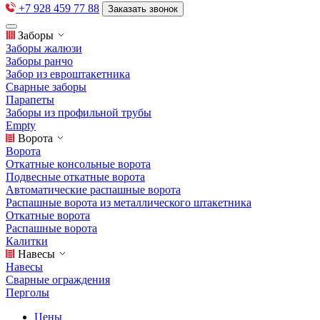
+7 928 459 77 88
Заказать звонок
Заборы
Заборы жалюзи
Заборы ранчо
Забор из евроштакетника
Сварные заборы
Парапеты
Заборы из профильной трубы
Empty
Ворота
Ворота
Откатные консольные ворота
Подвесные откатные ворота
Автоматические распашные ворота
Распашные ворота из металлического штакетника
Откатные ворота
Распашные ворота
Калитки
Навесы
Навесы
Сварные ограждения
Перголы
Цены