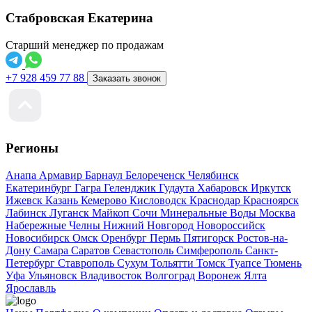
Стабровская Екатерина
Старший менеджер по продажам
+7 928 459 77 88
Заказать звонок
Регионы
Анапа
Армавир
Барнаул
Белореченск
Челябинск
Екатеринбург
Гагра
Геленджик
Гудаута
Хабаровск
Иркутск
Ижевск
Казань
Кемерово
Кисловодск
Краснодар
Красноярск
Лабинск
Луганск
Майкоп
Сочи
Минеральные Воды
Москва
Набережные Челны
Нижний Новгород
Новороссийск
Новосибирск
Омск
Оренбург
Пермь
Пятигорск
Ростов-на-
Дону
Самара
Саратов
Севастополь
Симферополь
Санкт-
Петербург
Ставрополь
Сухум
Тольятти
Томск
Туапсе
Тюмень
Уфа
Ульяновск
Владивосток
Волгоград
Воронеж
Ялта
Ярославль