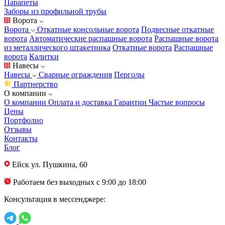
Парапеты
Заборы из профильной трубы
Ворота
Ворота
Откатные консольные ворота
Подвесные откатные
ворота
Автоматические распашные ворота
Распашные ворота
из металлического штакетника
Откатные ворота
Распашные
ворота
Калитки
Навесы
Навесы
Сварные ограждения
Перголы
Партнерство
О компании
О компании
Оплата и доставка
Гарантии
Частые вопросы
Цены
Портфолио
Отзывы
Контакты
Блог
Ейск
ул. Пушкина, 60
Работаем без выходных с 9:00 до 18:00
Консультация в мессенджере: