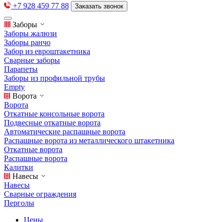
+7 928 459 77 88
Заказать звонок
Заборы
Заборы жалюзи
Заборы ранчо
Забор из евроштакетника
Сварные заборы
Парапеты
Заборы из профильной трубы
Empty
Ворота
Ворота
Откатные консольные ворота
Подвесные откатные ворота
Автоматические распашные ворота
Распашные ворота из металлического штакетника
Откатные ворота
Распашные ворота
Калитки
Навесы
Навесы
Сварные ограждения
Перголы
Цены