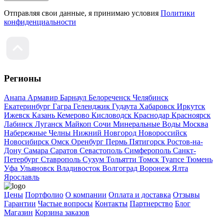
Отправляя свои данные, я принимаю условия
Политики
конфиденциальности
Регионы
Анапа
Армавир
Барнаул
Белореченск
Челябинск
Екатеринбург
Гагра
Геленджик
Гудаута
Хабаровск
Иркутск
Ижевск
Казань
Кемерово
Кисловодск
Краснодар
Красноярск
Лабинск
Луганск
Майкоп
Сочи
Минеральные Воды
Москва
Набережные Челны
Нижний Новгород
Новороссийск
Новосибирск
Омск
Оренбург
Пермь
Пятигорск
Ростов-на-
Дону
Самара
Саратов
Севастополь
Симферополь
Санкт-
Петербург
Ставрополь
Сухум
Тольятти
Томск
Туапсе
Тюмень
Уфа
Ульяновск
Владивосток
Волгоград
Воронеж
Ялта
Ярославль
Цены
Портфолио
О компании
Оплата и доставка
Отзывы
Гарантии
Частые вопросы
Контакты
Партнерство
Блог
Магазин
Корзина заказов