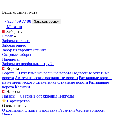
Ваша корзина пуста
+7 928 459 77 88
Заказать звонок
Магазин
Заборы
Empty
Заборы жалюзи
Заборы ранчо
Забор из евроштакетника
Сварные заборы
Парапеты
Заборы из профильной трубы
Ворота
Ворота
Откатные консольные ворота
Подвесные откатные
ворота
Автоматические распашные ворота
Распашные ворота
из металлического штакетника
Откатные ворота
Распашные
ворота
Калитки
Навесы
Навесы
Сварные ограждения
Перголы
Партнерство
О компании
О компании
Оплата и доставка
Гарантии
Частые вопросы
Цены