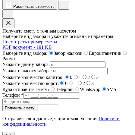
Рассчитать стоимость
Получите смету с точным расчетом
Выберите вид забора и укажите основные параметры:
Посмотреть пример сметы
PDF документ • 191 KB
Выберите вид забора:
Забор жалюзи
Евроштакетник
Ранчо
Укажите длину забора:
Укажите высоту забора:
Укажите количество калиток:
0
1
2
3
Укажите количество ворот:
0
1
2
3
Куда отправить смету?
Telegram
WhatsApp
SMS
Телефон
*
Получить смету!
Отправляя свои данные, я принимаю условия
Политики
конфиденциальности