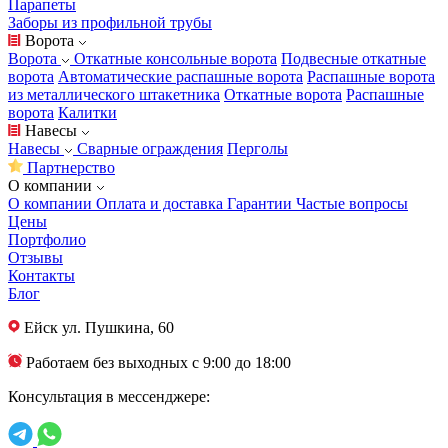
Парапеты
Заборы из профильной трубы
Ворота
Ворота
Откатные консольные ворота
Подвесные откатные
ворота
Автоматические распашные ворота
Распашные ворота
из металлического штакетника
Откатные ворота
Распашные
ворота
Калитки
Навесы
Навесы
Сварные ограждения
Перголы
Партнерство
О компании
О компании
Оплата и доставка
Гарантии
Частые вопросы
Цены
Портфолио
Отзывы
Контакты
Блог
Ейск
ул. Пушкина, 60
Работаем без выходных с 9:00 до 18:00
Консультация в мессенджере: