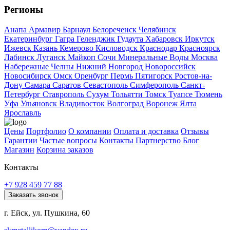
Регионы
Анапа
Армавир
Барнаул
Белореченск
Челябинск
Екатеринбург
Гагра
Геленджик
Гудаута
Хабаровск
Иркутск
Ижевск
Казань
Кемерово
Кисловодск
Краснодар
Красноярск
Лабинск
Луганск
Майкоп
Сочи
Минеральные Воды
Москва
Набережные Челны
Нижний Новгород
Новороссийск
Новосибирск
Омск
Оренбург
Пермь
Пятигорск
Ростов-на-
Дону
Самара
Саратов
Севастополь
Симферополь
Санкт-
Петербург
Ставрополь
Сухум
Тольятти
Томск
Туапсе
Тюмень
Уфа
Ульяновск
Владивосток
Волгоград
Воронеж
Ялта
Ярославль
Цены
Портфолио
О компании
Оплата и доставка
Отзывы
Гарантии
Частые вопросы
Контакты
Партнерство
Блог
Магазин
Корзина заказов
Контакты
+7 928 459 77 88
Заказать звонок
г. Ейск, ул. Пушкина, 60