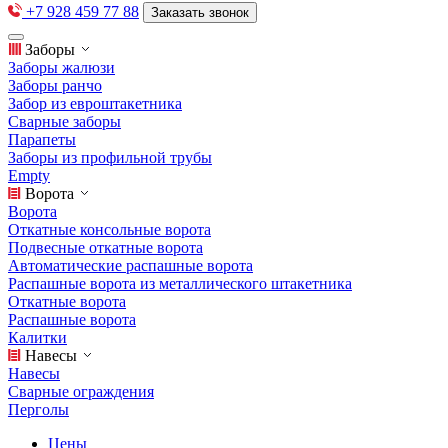
+7 928 459 77 88
Заказать звонок
Заборы
Заборы жалюзи
Заборы ранчо
Забор из евроштакетника
Сварные заборы
Парапеты
Заборы из профильной трубы
Empty
Ворота
Ворота
Откатные консольные ворота
Подвесные откатные ворота
Автоматические распашные ворота
Распашные ворота из металлического штакетника
Откатные ворота
Распашные ворота
Калитки
Навесы
Навесы
Сварные ограждения
Перголы
Цены