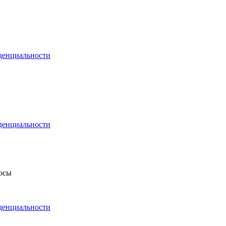
денциальности
денциальности
росы
денциальности