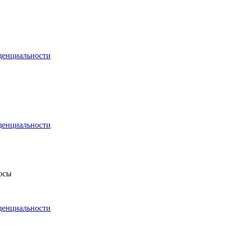
денциальности
денциальности
росы
денциальности