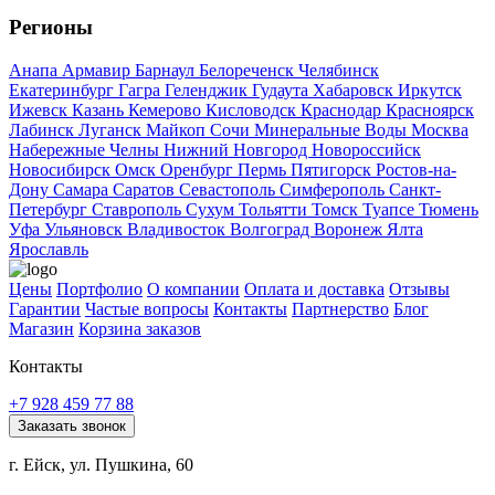
Регионы
Анапа
Армавир
Барнаул
Белореченск
Челябинск
Екатеринбург
Гагра
Геленджик
Гудаута
Хабаровск
Иркутск
Ижевск
Казань
Кемерово
Кисловодск
Краснодар
Красноярск
Лабинск
Луганск
Майкоп
Сочи
Минеральные Воды
Москва
Набережные Челны
Нижний Новгород
Новороссийск
Новосибирск
Омск
Оренбург
Пермь
Пятигорск
Ростов-на-
Дону
Самара
Саратов
Севастополь
Симферополь
Санкт-
Петербург
Ставрополь
Сухум
Тольятти
Томск
Туапсе
Тюмень
Уфа
Ульяновск
Владивосток
Волгоград
Воронеж
Ялта
Ярославль
Цены
Портфолио
О компании
Оплата и доставка
Отзывы
Гарантии
Частые вопросы
Контакты
Партнерство
Блог
Магазин
Корзина заказов
Контакты
+7 928 459 77 88
Заказать звонок
г. Ейск, ул. Пушкина, 60