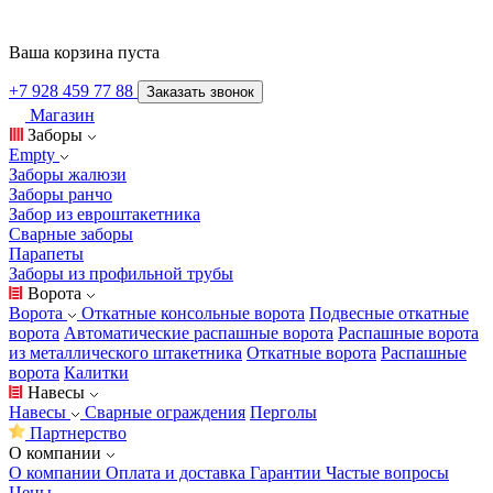
Ваша корзина пуста
+7 928 459 77 88
Заказать звонок
Магазин
Заборы
Empty
Заборы жалюзи
Заборы ранчо
Забор из евроштакетника
Сварные заборы
Парапеты
Заборы из профильной трубы
Ворота
Ворота
Откатные консольные ворота
Подвесные откатные
ворота
Автоматические распашные ворота
Распашные ворота
из металлического штакетника
Откатные ворота
Распашные
ворота
Калитки
Навесы
Навесы
Сварные ограждения
Перголы
Партнерство
О компании
О компании
Оплата и доставка
Гарантии
Частые вопросы
Цены