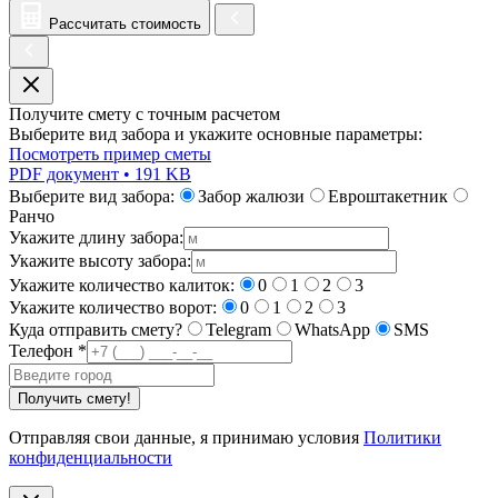
Рассчитать стоимость
Получите смету с точным расчетом
Выберите вид забора и укажите основные параметры:
Посмотреть пример сметы
PDF документ • 191 KB
Выберите вид забора:
Забор жалюзи
Евроштакетник
Ранчо
Укажите длину забора:
Укажите высоту забора:
Укажите количество калиток:
0
1
2
3
Укажите количество ворот:
0
1
2
3
Куда отправить смету?
Telegram
WhatsApp
SMS
Телефон
*
Получить смету!
Отправляя свои данные, я принимаю условия
Политики
конфиденциальности