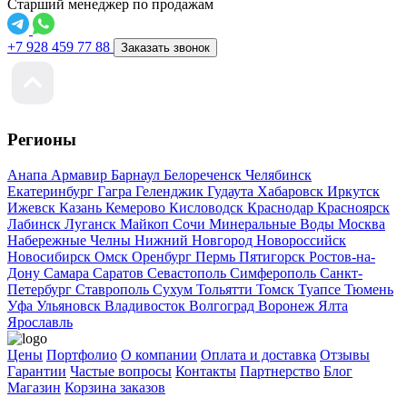
Старший менеджер по продажам
+7 928 459 77 88
Заказать звонок
Регионы
Анапа
Армавир
Барнаул
Белореченск
Челябинск
Екатеринбург
Гагра
Геленджик
Гудаута
Хабаровск
Иркутск
Ижевск
Казань
Кемерово
Кисловодск
Краснодар
Красноярск
Лабинск
Луганск
Майкоп
Сочи
Минеральные Воды
Москва
Набережные Челны
Нижний Новгород
Новороссийск
Новосибирск
Омск
Оренбург
Пермь
Пятигорск
Ростов-на-
Дону
Самара
Саратов
Севастополь
Симферополь
Санкт-
Петербург
Ставрополь
Сухум
Тольятти
Томск
Туапсе
Тюмень
Уфа
Ульяновск
Владивосток
Волгоград
Воронеж
Ялта
Ярославль
Цены
Портфолио
О компании
Оплата и доставка
Отзывы
Гарантии
Частые вопросы
Контакты
Партнерство
Блог
Магазин
Корзина заказов