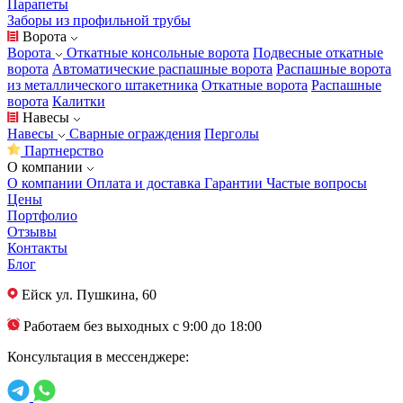
Парапеты
Заборы из профильной трубы
Ворота
Ворота
Откатные консольные ворота
Подвесные откатные
ворота
Автоматические распашные ворота
Распашные ворота
из металлического штакетника
Откатные ворота
Распашные
ворота
Калитки
Навесы
Навесы
Сварные ограждения
Перголы
Партнерство
О компании
О компании
Оплата и доставка
Гарантии
Частые вопросы
Цены
Портфолио
Отзывы
Контакты
Блог
Ейск
ул. Пушкина, 60
Работаем без выходных с 9:00 до 18:00
Консультация в мессенджере: