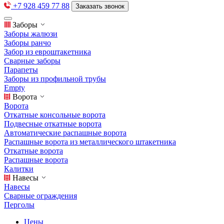
+7 928 459 77 88
Заказать звонок
Заборы
Заборы жалюзи
Заборы ранчо
Забор из евроштакетника
Сварные заборы
Парапеты
Заборы из профильной трубы
Empty
Ворота
Ворота
Откатные консольные ворота
Подвесные откатные ворота
Автоматические распашные ворота
Распашные ворота из металлического штакетника
Откатные ворота
Распашные ворота
Калитки
Навесы
Навесы
Сварные ограждения
Перголы
Цены