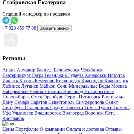
Стабровская Екатерина
Старший менеджер по продажам
+7 928 459 77 88
Заказать звонок
Регионы
Анапа
Армавир
Барнаул
Белореченск
Челябинск
Екатеринбург
Гагра
Геленджик
Гудаута
Хабаровск
Иркутск
Ижевск
Казань
Кемерово
Кисловодск
Краснодар
Красноярск
Лабинск
Луганск
Майкоп
Сочи
Минеральные Воды
Москва
Набережные Челны
Нижний Новгород
Новороссийск
Новосибирск
Омск
Оренбург
Пермь
Пятигорск
Ростов-на-
Дону
Самара
Саратов
Севастополь
Симферополь
Санкт-
Петербург
Ставрополь
Сухум
Тольятти
Томск
Туапсе
Тюмень
Уфа
Ульяновск
Владивосток
Волгоград
Воронеж
Ялта
Ярославль
Цены
Портфолио
О компании
Оплата и доставка
Отзывы