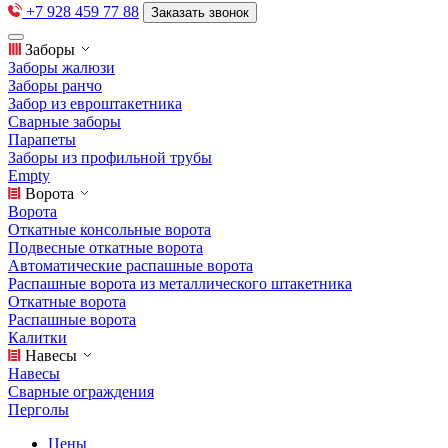
+7 928 459 77 88
Заказать звонок
Заборы
Заборы жалюзи
Заборы ранчо
Забор из евроштакетника
Сварные заборы
Парапеты
Заборы из профильной трубы
Empty
Ворота
Ворота
Откатные консольные ворота
Подвесные откатные ворота
Автоматические распашные ворота
Распашные ворота из металлического штакетника
Откатные ворота
Распашные ворота
Калитки
Навесы
Навесы
Сварные ограждения
Перголы
Цены