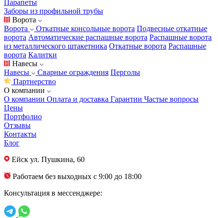
Парапеты
Заборы из профильной трубы
Ворота
Ворота
Откатные консольные ворота
Подвесные откатные
ворота
Автоматические распашные ворота
Распашные ворота
из металлического штакетника
Откатные ворота
Распашные
ворота
Калитки
Навесы
Навесы
Сварные ограждения
Перголы
Партнерство
О компании
О компании
Оплата и доставка
Гарантии
Частые вопросы
Цены
Портфолио
Отзывы
Контакты
Блог
Ейск
ул. Пушкина, 60
Работаем без выходных с 9:00 до 18:00
Консультация в мессенджере: