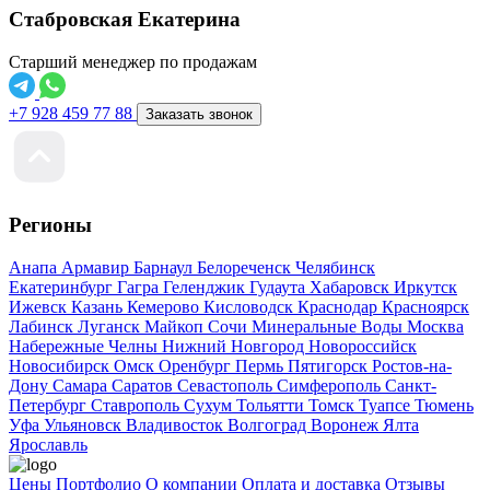
Стабровская Екатерина
Старший менеджер по продажам
+7 928 459 77 88
Заказать звонок
Регионы
Анапа
Армавир
Барнаул
Белореченск
Челябинск
Екатеринбург
Гагра
Геленджик
Гудаута
Хабаровск
Иркутск
Ижевск
Казань
Кемерово
Кисловодск
Краснодар
Красноярск
Лабинск
Луганск
Майкоп
Сочи
Минеральные Воды
Москва
Набережные Челны
Нижний Новгород
Новороссийск
Новосибирск
Омск
Оренбург
Пермь
Пятигорск
Ростов-на-
Дону
Самара
Саратов
Севастополь
Симферополь
Санкт-
Петербург
Ставрополь
Сухум
Тольятти
Томск
Туапсе
Тюмень
Уфа
Ульяновск
Владивосток
Волгоград
Воронеж
Ялта
Ярославль
Цены
Портфолио
О компании
Оплата и доставка
Отзывы