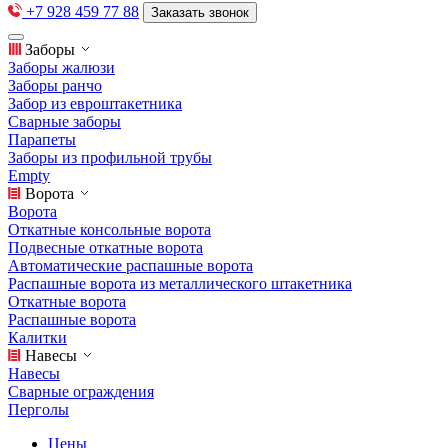
+7 928 459 77 88
Заказать звонок
Заборы
Заборы жалюзи
Заборы ранчо
Забор из евроштакетника
Сварные заборы
Парапеты
Заборы из профильной трубы
Empty
Ворота
Ворота
Откатные консольные ворота
Подвесные откатные ворота
Автоматические распашные ворота
Распашные ворота из металлического штакетника
Откатные ворота
Распашные ворота
Калитки
Навесы
Навесы
Сварные ограждения
Перголы
Цены