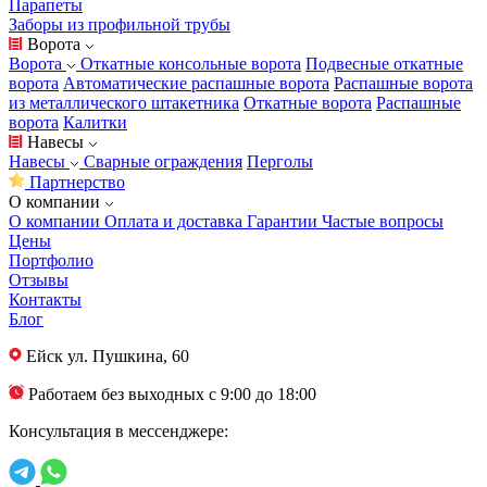
Парапеты
Заборы из профильной трубы
Ворота
Ворота
Откатные консольные ворота
Подвесные откатные
ворота
Автоматические распашные ворота
Распашные ворота
из металлического штакетника
Откатные ворота
Распашные
ворота
Калитки
Навесы
Навесы
Сварные ограждения
Перголы
Партнерство
О компании
О компании
Оплата и доставка
Гарантии
Частые вопросы
Цены
Портфолио
Отзывы
Контакты
Блог
Ейск
ул. Пушкина, 60
Работаем без выходных с 9:00 до 18:00
Консультация в мессенджере: