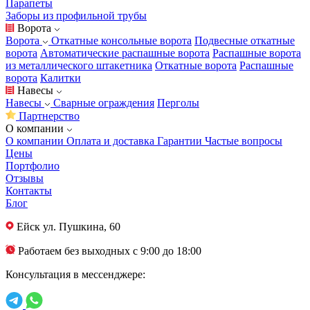
Парапеты
Заборы из профильной трубы
Ворота
Ворота
Откатные консольные ворота
Подвесные откатные
ворота
Автоматические распашные ворота
Распашные ворота
из металлического штакетника
Откатные ворота
Распашные
ворота
Калитки
Навесы
Навесы
Сварные ограждения
Перголы
Партнерство
О компании
О компании
Оплата и доставка
Гарантии
Частые вопросы
Цены
Портфолио
Отзывы
Контакты
Блог
Ейск
ул. Пушкина, 60
Работаем без выходных с 9:00 до 18:00
Консультация в мессенджере: