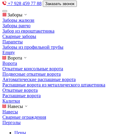
+7 928 459 77 88
Заказать звонок
Заборы
Заборы жалюзи
Заборы ранчо
Забор из евроштакетника
Сварные заборы
Парапеты
Заборы из профильной трубы
Empty
Ворота
Ворота
Откатные консольные ворота
Подвесные откатные ворота
Автоматические распашные ворота
Распашные ворота из металлического штакетника
Откатные ворота
Распашные ворота
Калитки
Навесы
Навесы
Сварные ограждения
Перголы
Цены