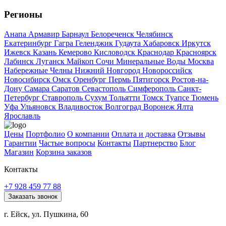
Регионы
Анапа
Армавир
Барнаул
Белореченск
Челябинск
Екатеринбург
Гагра
Геленджик
Гудаута
Хабаровск
Иркутск
Ижевск
Казань
Кемерово
Кисловодск
Краснодар
Красноярск
Лабинск
Луганск
Майкоп
Сочи
Минеральные Воды
Москва
Набережные Челны
Нижний Новгород
Новороссийск
Новосибирск
Омск
Оренбург
Пермь
Пятигорск
Ростов-на-
Дону
Самара
Саратов
Севастополь
Симферополь
Санкт-
Петербург
Ставрополь
Сухум
Тольятти
Томск
Туапсе
Тюмень
Уфа
Ульяновск
Владивосток
Волгоград
Воронеж
Ялта
Ярославль
Цены
Портфолио
О компании
Оплата и доставка
Отзывы
Гарантии
Частые вопросы
Контакты
Партнерство
Блог
Магазин
Корзина заказов
Контакты
+7 928 459 77 88
Заказать звонок
г. Ейск, ул. Пушкина, 60