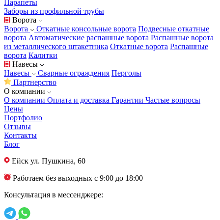
Парапеты
Заборы из профильной трубы
Ворота
Ворота
Откатные консольные ворота
Подвесные откатные
ворота
Автоматические распашные ворота
Распашные ворота
из металлического штакетника
Откатные ворота
Распашные
ворота
Калитки
Навесы
Навесы
Сварные ограждения
Перголы
Партнерство
О компании
О компании
Оплата и доставка
Гарантии
Частые вопросы
Цены
Портфолио
Отзывы
Контакты
Блог
Ейск
ул. Пушкина, 60
Работаем без выходных с 9:00 до 18:00
Консультация в мессенджере: