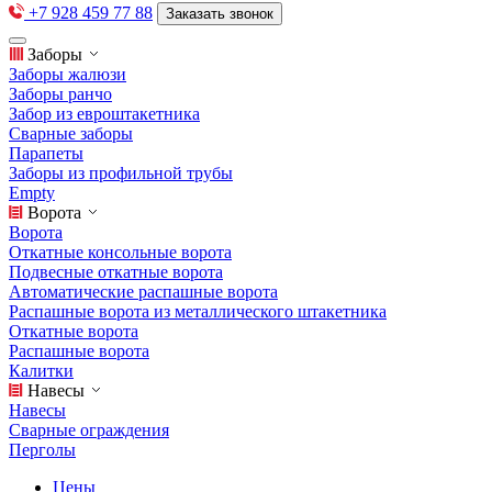
+7 928 459 77 88
Заказать звонок
Заборы
Заборы жалюзи
Заборы ранчо
Забор из евроштакетника
Сварные заборы
Парапеты
Заборы из профильной трубы
Empty
Ворота
Ворота
Откатные консольные ворота
Подвесные откатные ворота
Автоматические распашные ворота
Распашные ворота из металлического штакетника
Откатные ворота
Распашные ворота
Калитки
Навесы
Навесы
Сварные ограждения
Перголы
Цены