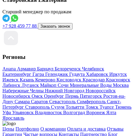
Старший менеджер по продажам
+7 928 459 77 88
Заказать звонок
Регионы
Анапа
Армавир
Барнаул
Белореченск
Челябинск
Екатеринбург
Гагра
Геленджик
Гудаута
Хабаровск
Иркутск
Ижевск
Казань
Кемерово
Кисловодск
Краснодар
Красноярск
Лабинск
Луганск
Майкоп
Сочи
Минеральные Воды
Москва
Набережные Челны
Нижний Новгород
Новороссийск
Новосибирск
Омск
Оренбург
Пермь
Пятигорск
Ростов-на-
Дону
Самара
Саратов
Севастополь
Симферополь
Санкт-
Петербург
Ставрополь
Сухум
Тольятти
Томск
Туапсе
Тюмень
Уфа
Ульяновск
Владивосток
Волгоград
Воронеж
Ялта
Ярославль
Цены
Портфолио
О компании
Оплата и доставка
Отзывы
Гарантии
Частые вопросы
Контакты
Партнерство
Блог