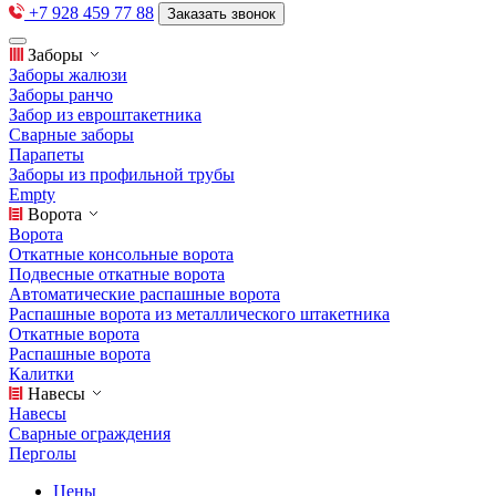
+7 928 459 77 88
Заказать звонок
Заборы
Заборы жалюзи
Заборы ранчо
Забор из евроштакетника
Сварные заборы
Парапеты
Заборы из профильной трубы
Empty
Ворота
Ворота
Откатные консольные ворота
Подвесные откатные ворота
Автоматические распашные ворота
Распашные ворота из металлического штакетника
Откатные ворота
Распашные ворота
Калитки
Навесы
Навесы
Сварные ограждения
Перголы
Цены