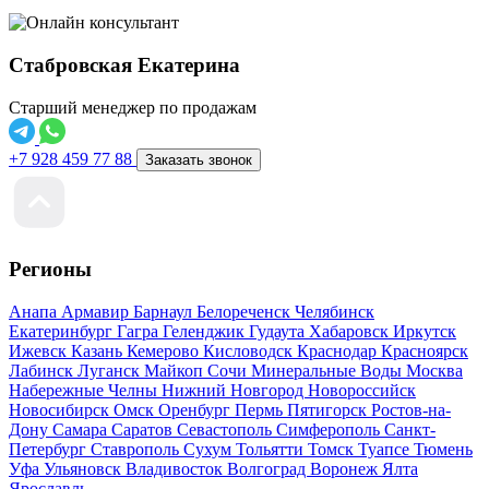
Стабровская Екатерина
Старший менеджер по продажам
+7 928 459 77 88
Заказать звонок
Регионы
Анапа
Армавир
Барнаул
Белореченск
Челябинск
Екатеринбург
Гагра
Геленджик
Гудаута
Хабаровск
Иркутск
Ижевск
Казань
Кемерово
Кисловодск
Краснодар
Красноярск
Лабинск
Луганск
Майкоп
Сочи
Минеральные Воды
Москва
Набережные Челны
Нижний Новгород
Новороссийск
Новосибирск
Омск
Оренбург
Пермь
Пятигорск
Ростов-на-
Дону
Самара
Саратов
Севастополь
Симферополь
Санкт-
Петербург
Ставрополь
Сухум
Тольятти
Томск
Туапсе
Тюмень
Уфа
Ульяновск
Владивосток
Волгоград
Воронеж
Ялта
Ярославль