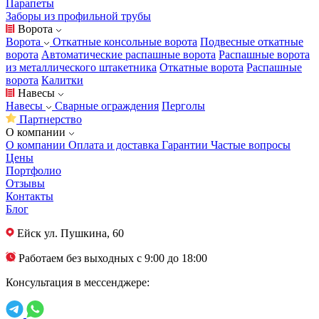
Парапеты
Заборы из профильной трубы
Ворота
Ворота
Откатные консольные ворота
Подвесные откатные
ворота
Автоматические распашные ворота
Распашные ворота
из металлического штакетника
Откатные ворота
Распашные
ворота
Калитки
Навесы
Навесы
Сварные ограждения
Перголы
Партнерство
О компании
О компании
Оплата и доставка
Гарантии
Частые вопросы
Цены
Портфолио
Отзывы
Контакты
Блог
Ейск
ул. Пушкина, 60
Работаем без выходных с 9:00 до 18:00
Консультация в мессенджере: